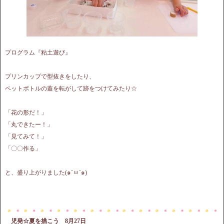
プログラム『粘土遊び』
プリンカップで型抜きをしたり、
ペットボトルの蓋を転がして跡をつけてみたり☆
「花の形だ！」
「丸できたー！」
「見てみて！」
「〇〇作る」
と、盛り上がりました(๑´ㅂ`๑)
児発☆夏を描こう 8月27日