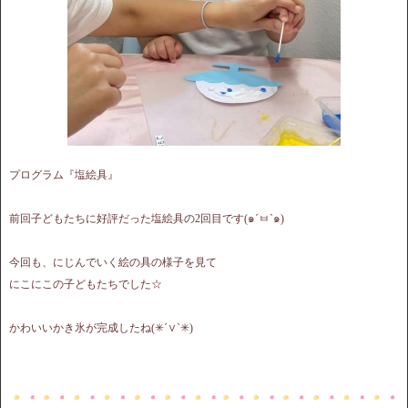
プログラム『塩絵具』
前回子どもたちに好評だった塩絵具の2回目です(๑´ㅂ`๑)
今回も、にじんでいく絵の具の様子を見て
にこにこの子どもたちでした☆
かわいいかき氷が完成したね(✳︎´∨︎`✳︎)