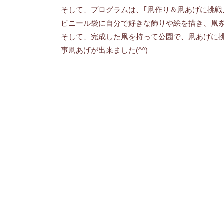
そして、プログラムは、｢凧作り＆凧あげに挑戦
ビニール袋に自分で好きな飾りや絵を描き、凧糸
そして、完成した凧を持って公園で、凧あげに挑
事凧あげが出来ました(^^)