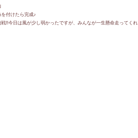
｣
を付けたら完成♪
戦!!今日は風が少し弱かったですが、みんなが一生懸命走ってく