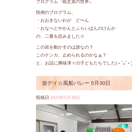
プログラム『紙芝居の世界』
恒例のプログラム、
・おおきないわが ど〜ん
・おなべとやかんとふらいぱんのけんか
の、二冊を読みました☆
この岩を動かすのは誰なの？
このケンカ、止められるのかなぁ？
と、お話に興味津々の子どもたちでした(﹡ˆᴗˆ﹡
放デイ☆風船バレー 5月30日
投稿日
2023年5月30日