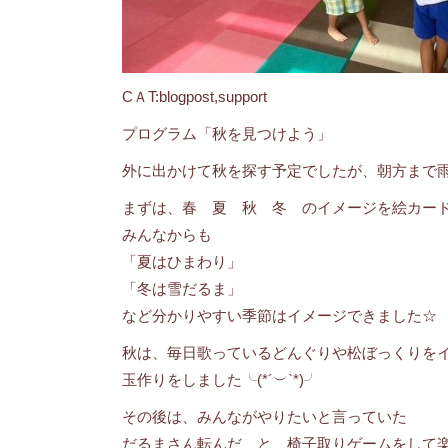
CＡT:blogpost,support
プログラム「秋を見つけよう」
外に出かけて秋を探す予定でしたが、朝方まで雨が
まずは、春 夏 秋 冬 のイメージを絵カー
みんなからも
「夏はひまわり」
「冬は雪だるま」
など分かりやすい季節はイメージできました☆
秋は、毎日歌っているどんぐりや松ぼっくりを
玉作りをしました╰(*´︶`*)╯
その後は、みんながやりたいと言っていた
だるまさん転んだ と 椅子取りゲームをして