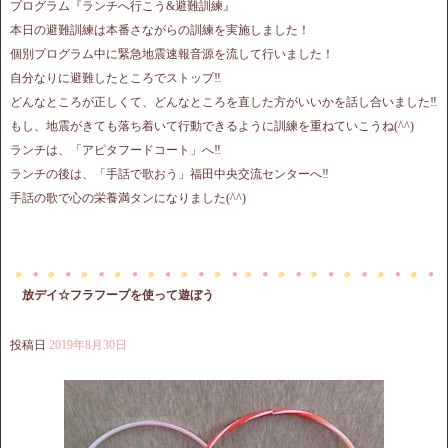
プログラム『ランチへ行こう&避難訓練』
本日の避難訓練は本番さながらの訓練を実施しました！
個別プログラム中に緊急地震速報音源を流して行いました！
自分なりに避難したところでストップ‼︎
どんなところが正しくて、どんなところを直した方がいいかを話し合いました‼︎
もし、地震がきても落ち着いて行動できるように訓練を重ねていこうね(^^)
ランチは、「アピタフードコート」へ‼︎
ランチの後は、「手話で歌おう」福田中央交流センターへ‼︎
手話の歌で心の栄養満タンになりました(^^)
放デイ☆フラフープを使って遊ぼう
投稿日
2019年8月30日