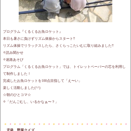
プログラム『くるくるお魚ロケット』
本日も暑さに負けずリズム体操からスタート‼︎
リズム体操でリラックスしたら、さくらっこたいむに取り組みました‼︎
⚪︎読み聞かせ
⚪︎迷路あそび
プログラム「くるくるお魚ロケット」では、トイレットペーパーの芯を利用し
て制作しました！
完成したお魚ロケットを100点目指して「え〜い」
楽しく活動しました(^^)
☆朝のひとコマ☆
⚪︎「だんごむし、いるかなぁ〜？」
児発 野菜クイズ