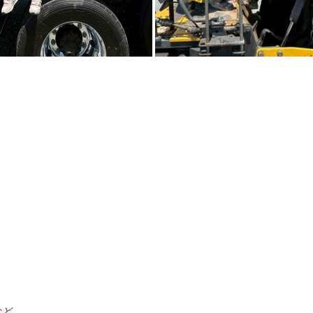
！
など、