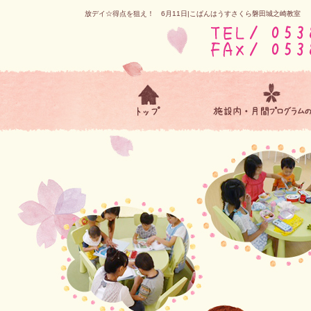
放デイ☆得点を狙え！ 6月11日|こぱんはうすさくら磐田城之崎教室