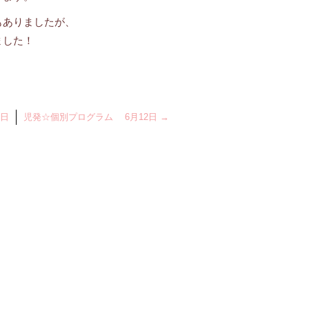
もありましたが、
ました！
1日
児発☆個別プログラム 6月12日
→