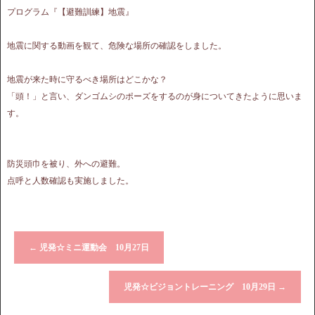
プログラム『【避難訓練】地震』
地震に関する動画を観て、危険な場所の確認をしました。
地震が来た時に守るべき場所はどこかな？
「頭！」と言い、ダンゴムシのポーズをするのが身についてきたように思いま
す。
防災頭巾を被り、外への避難。
点呼と人数確認も実施しました。
←
児発☆ミニ運動会 10月27日
児発☆ビジョントレーニング 10月29日
→